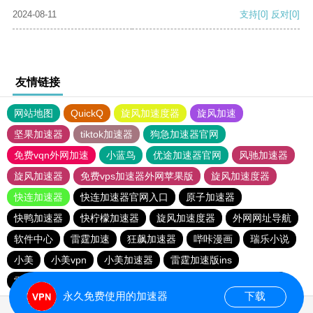
2024-08-11
支持
[0]
反对
[0]
友情链接
网站地图
QuickQ
旋风加速度器
旋风加速
坚果加速器
tiktok加速器
狗急加速器官网
免费vqn外网加速
小蓝鸟
优途加速器官网
风驰加速器
旋风加速器
免费vps加速器外网苹果版
旋风加速度器
快连加速器
快连加速器官网入口
原子加速器
快鸭加速器
快柠檬加速器
旋风加速度器
外网网址导航
软件中心
雷霆加速
狂飙加速器
哔咔漫画
瑞乐小说
小美
小美vpn
小美加速器
雷霆加速版ins
雷霆加速下载
海鸥加速度
雷霆加速
海鸥加速器下载
永久免费使用的加速器
下载