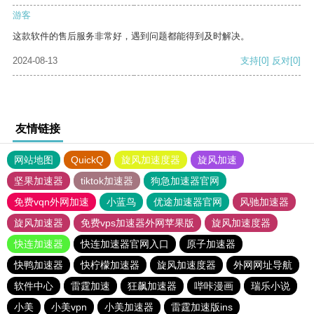
游客
这款软件的售后服务非常好，遇到问题都能得到及时解决。
2024-08-13
支持
[0]
反对
[0]
友情链接
网站地图
QuickQ
旋风加速度器
旋风加速
坚果加速器
tiktok加速器
狗急加速器官网
免费vqn外网加速
小蓝鸟
优途加速器官网
风驰加速器
旋风加速器
免费vps加速器外网苹果版
旋风加速度器
快连加速器
快连加速器官网入口
原子加速器
快鸭加速器
快柠檬加速器
旋风加速度器
外网网址导航
软件中心
雷霆加速
狂飙加速器
哔咔漫画
瑞乐小说
小美
小美vpn
小美加速器
雷霆加速版ins