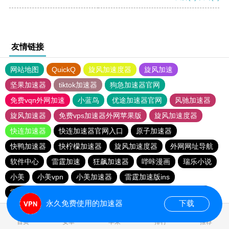
友情链接
网站地图
QuickQ
旋风加速度器
旋风加速
坚果加速器
tiktok加速器
狗急加速器官网
免费vqn外网加速
小蓝鸟
优途加速器官网
风驰加速器
旋风加速器
免费vps加速器外网苹果版
旋风加速度器
快连加速器
快连加速器官网入口
原子加速器
快鸭加速器
快柠檬加速器
旋风加速度器
外网网址导航
软件中心
雷霆加速
狂飙加速器
哔咔漫画
瑞乐小说
小美
小美vpn
小美加速器
雷霆加速版ins
雷霆加速下载
海鸥加速度
雷霆加速
海鸥加速器下载
永久免费使用的加速器
下载
0.023312s
首页
安卓
苹果
排行
推荐